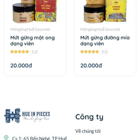
Mứt gừng Huế Gourmet
Mứt gừng Huế Gourmet
Mứt gừng mật ong
Mứt gừng đường mía
dạng viên
dạng viên
5.0
5.0
20.000đ
20.000đ
Công ty
Về chúng tôi
Cs 1: 65 Bến Nghé, TP Huế