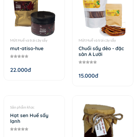
Mứt Huế và trái cây sấy
Mứt Huế và trái cây sấy
mut-atiso-hue
Chuối sấy dẻo - đặc
sản A Lưới
22.000đ
15.000đ
Sản phẩm khác
Hạt sen Huế sấy
lạnh